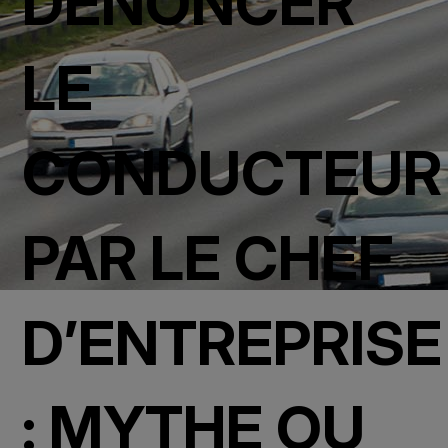
DENONCER
LE
CONDUCTEUR
PAR LE CHEF
D’ENTREPRISE
: MYTHE OU