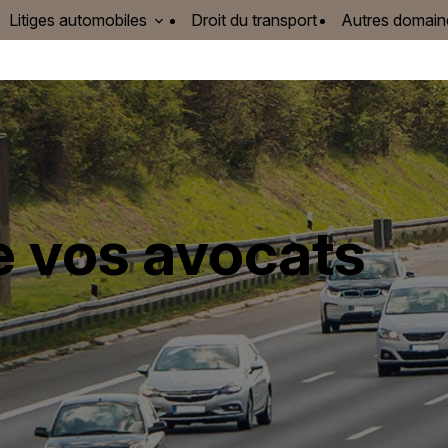
Litiges automobiles
Droit du transport
Autres domai
e vos avocats