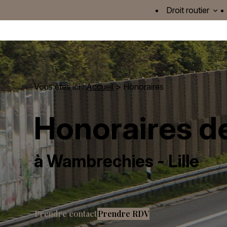
Panneau de gestion des cookies
Droit routier
Vous êtes ici :
Accueil
> Honoraires
Honoraires d
à Wambrechies - Lille
Prendre contact
Prendre RDV