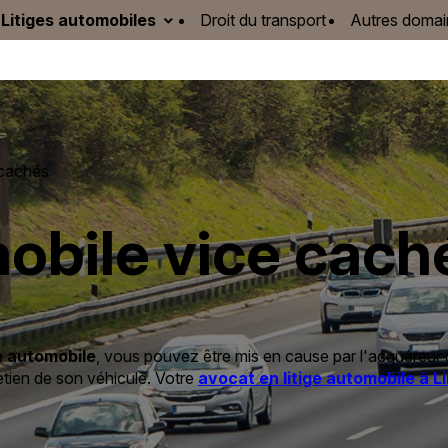
Litiges automobiles
Droit du transport
Autres doma
cachés
bile vice caché 
e automobile
, vous pouvez être mis en cause par l'acquéreur
tretien de son véhicule. Votre
avocat en litige automobile à Li