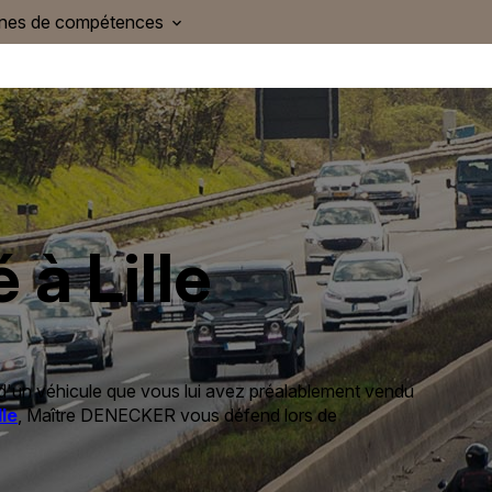
ines de compétences
à Lille
 d'un véhicule que vous lui avez préalablement vendu
lle
, Maître DENECKER vous défend lors de