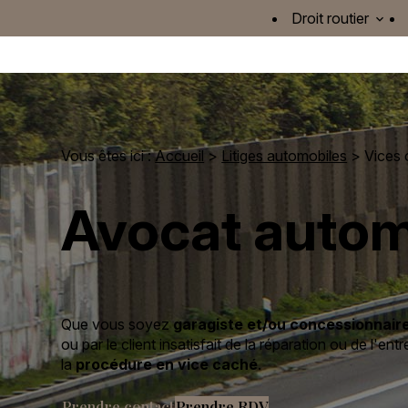
Panneau de gestion des cookies
Droit routier
Vous êtes ici :
Accueil
>
Litiges automobiles
> Vices 
Avocat automo
Que vous soyez
garagiste et/ou concessionnair
ou par le client insatisfait de la réparation ou de l'en
la
procédure en vice caché
.
Prendre contact
Prendre RDV