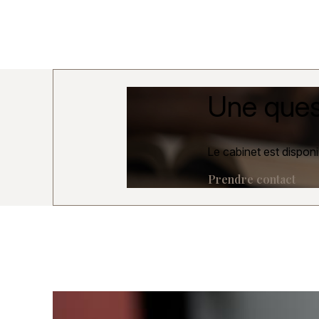
Une ques
Le cabinet est disponi
Prendre contact