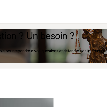
tion ? Un besoin ?
ble pour répondre à vos questions et défendre vos intérêts dans