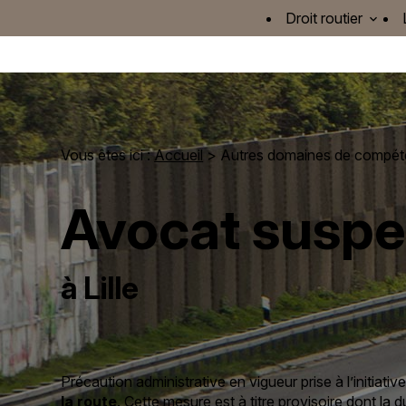
Panneau de gestion des cookies
Droit routier
Vous êtes ici :
Accueil
>
Autres domaines de compé
Avocat suspe
à Lille
Précaution administrative en vigueur prise à l’initiative
la route
. Cette mesure est à titre provisoire dont l