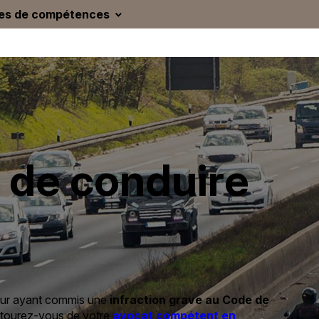
es de compétences
 de conduire
teur ayant commis une
infraction grave au Code de
 entourez-vous de votre
avocat compétent en