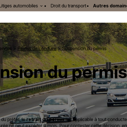
Litiges automobiles
Droit du transport
Autres domain
tences
>
Permis de conduire
> Suspension du permis
nsion du permis
 du préfet, le
retrait du permis
est applicable à tout conduc
a durée ne peut excéder 6 mois. Pour contester cette décision,