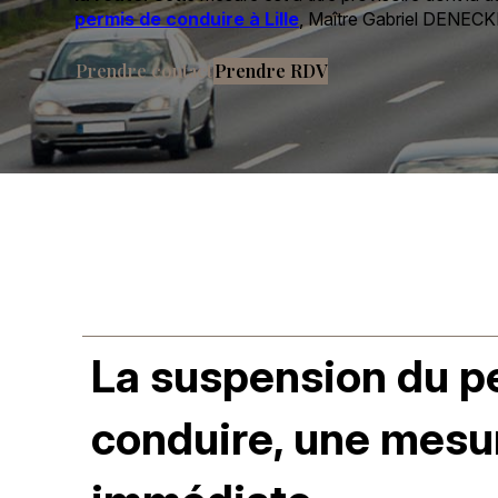
permis de conduire à Lille
, Maître Gabriel DENECK
Prendre contact
Prendre RDV
La suspension du p
conduire, une mesu