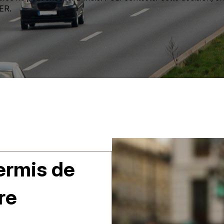
ER.
ermis de
re