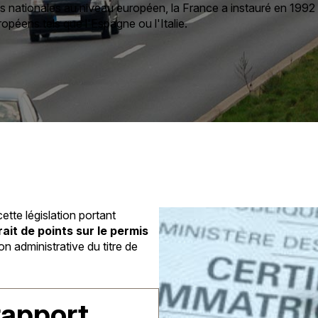
s nationales au niveau européen, la France a instauré en 1992 
opéens tels que l'Espagne ou l'Italie.
ette législation portant
rait de points sur le permis
ion administrative du titre de
rapport