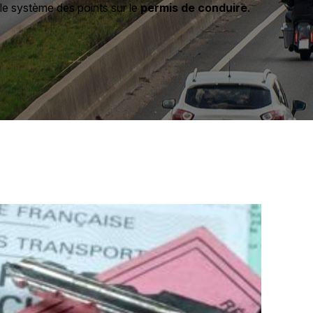
le système des points sur le
permis de conduire
.