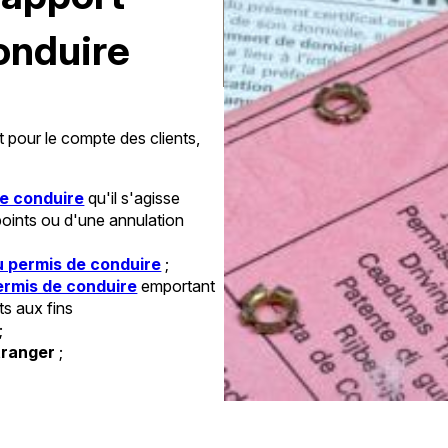
onduire
nt pour le compte des clients,
de conduire
qu'il s'agisse
points ou d'une annulation
u permis de conduire
;
permis de conduire
emportant
ts aux fins
;
tranger
;