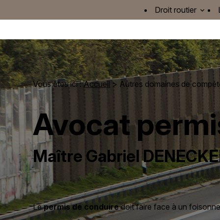
Panneau de gestion des cookies
Droit routier
Vous êtes ici :
Accueil
>
Autres domaines de compé
Avocat permis
Maître Gabriel DENECK
Le
permis de conduire
doit faire face à un foisonn