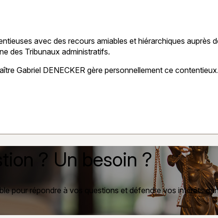
ntieuses avec des recours amiables et hiérarchiques auprès d
ine des Tribunaux administratifs.
 Maître Gabriel DENECKER gère personnellement ce contentieux
tion ? Un besoin ?
ble pour répondre à vos questions et défendre vos intérêts dans