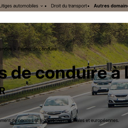
Litiges automobiles
Droit du transport
Autres domain
tences
> Permis de conduire
 de conduire à L
ER
ement de normes et législations nationales et européennes.