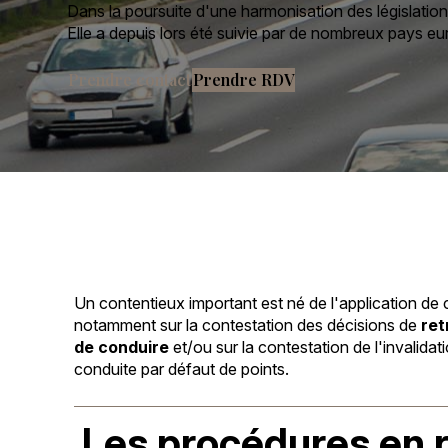
Dans la poursuite d'une harmonisation des législation
Elle a depuis lors été suivie par de nombreux pays eur
Prendre contact
Prendre RDV
Un contentieux important est né de l'application de c
notamment sur la contestation des décisions de
ret
de conduire
et/ou sur la contestation de l'invalidat
conduite par défaut de points.
Les procédures en 