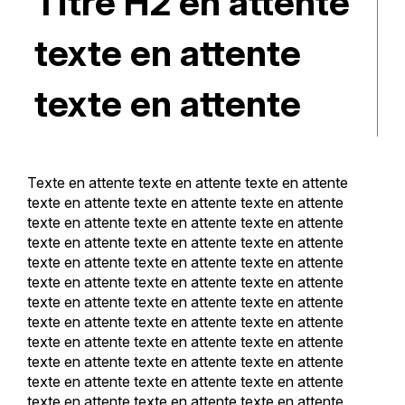
Titre H2 en attente
texte en attente
texte en attente
Texte en attente texte en attente texte en attente
texte en attente texte en attente texte en attente
texte en attente texte en attente texte en attente
texte en attente texte en attente texte en attente
texte en attente texte en attente texte en attente
texte en attente texte en attente texte en attente
texte en attente texte en attente texte en attente
texte en attente texte en attente texte en attente
texte en attente texte en attente texte en attente
texte en attente texte en attente texte en attente
texte en attente texte en attente texte en attente
texte en attente texte en attente texte en attente