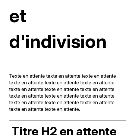
et
d'indivision
Texte en attente texte en attente texte en attente
texte en attente texte en attente texte en attente
texte en attente texte en attente texte en attente
texte en attente texte en attente texte en attente
texte en attente texte en attente texte en attente
texte en attente texte en attente.
Titre H2 en attente